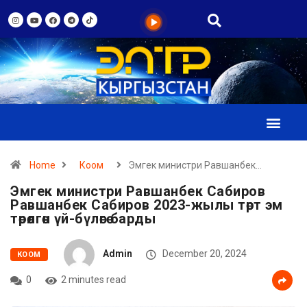
Home
Коом
Эмгек министри Равшанбек…
Эмгек министри Равшанбек Сабиров
Равшанбек Сабиров 2023-жылы төрт эм
төрөлгөн үй-бүлөгө барды
Admin
December 20, 2024
КООМ
0
2 minutes read