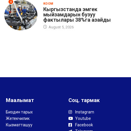
4
КООМ
Кыргызстанда эмгек
мыйзамдарын бузуу
фактылары 38%га азайды
August 5, 2026
Маалымат
Соц. тармак
Биздин тарых
Instagram
Жетекчилик
Youtube
Кызматташуу
Facebook