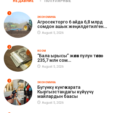
НЕДАВНИЕ
ПОПУЛЯРНЫЕ
1
ЭКОНОМИКА
Агросекторго 6 айда 6,8 млрд
сомдон ашык жеңилдетилген...
August 5, 2026
2
КООМ
“Бала ырысы” жөлөк пулун төлөөгө
235,7 млн сом...
August 5, 2026
3
ЭКОНОМИКА
Бүгүнкү күнгө карата
Кыргызстандагы күйүүчү
майлардын баасы
August 5, 2026