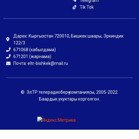
Telegram
Tik Tok
Дарек: Кыргызстан 720010, Бишкек шаары, Эркиндик
122/3
671068 (кабылдама)
671201 (жарнама)
Почта: eltr-bishkek@mail.ru
© ЭлТР телерадиоберүү компаниясы, 2005-2022.
Баардык укуктары корголгон.