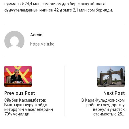
суммасы 524,4 млн сом өлчөмүндө бир жолку «балага
сүйүнчү»төлөмү, анын ичинен 42 үч эмге 2,1 млн сом берилди.
Admin
https://eltr.kg
Previous Post
Next Post
Сүйүнбек Касмамбетов:
В Кара-Кульджинском
Былтыркы курултайда
районе государству
көтөрүлгөн маселелердин
вернули участок
70% чечилди
стоимостью 25…