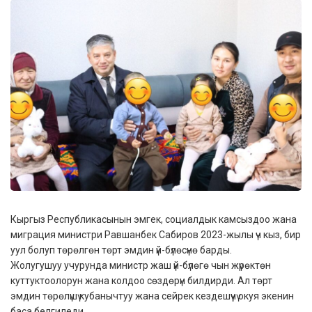
Кыргыз Республикасынын эмгек, социалдык камсыздоо жана
миграция министри Равшанбек Сабиров 2023-жылы үч кыз, бир
уул болуп төрөлгөн төрт эмдин үй-бүлөсүнө барды.
Жолугушуу учурунда министр жаш үй-бүлөгө чын жүрөктөн
куттуктоолорун жана колдоо сөздөрүн билдирди. Ал төрт
эмдин төрөлүшү кубанычтуу жана сейрек кездешүүчү окуя экенин
баса белгиледи.