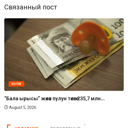
Связанный пост
ЭКОНОМИКА
к пулун төлөөгө 235,7 млн...
Бүгүнкү күнгө к
майлардын баа
August 5, 2026