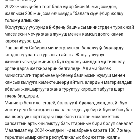
2023-жылы үй-бүлө төрт бала үчүн ар бири 50 миң сомдон,
жалпысы 200 миң сом өлчөмүндө “балага сүйүнчү” бир жолку
төлөмүн алышкан.
Жолугушуу учурунда үй-бүлөнүн башчысы министрден турак жай
маселесин чечүүгө жана жумуш менен камсыздоого көмөк
көрсөтүүнү суранды.
Равшанбек Сабиров министрлик көп балалуу үй-бүлөлөрдү
колдоону уланта турганын айтты. Жолугушуунун
жыйынтыгында министр бул суроону изилдөө үчүн тиешелүү
органдарга жеткирээрин белгиледи. Ал эми Эмгек
министрлиги тарабынан үй-бүлөнүн башчысын жумуш менен
камсыз кылууга көмөктөшөөрүн айтып, алардын материалдык
абалын жакшыртууга жана туруктуу киреше табууга шарт
түзөрүн билдирди.
Министр белгилегендей, балалуу үй-бүлөлөрдү колдоо, үй- бүлө
институтун бекемдөөгө жана өлкөдөгү ар бир үй-бүлөнүн бакубат
жашоосу үчүн шарттарды түзүүгө багытталган мамлекеттик
саясаттын артыкчылыктуу багыттарынын бири болуп саналат
Маалымат үчүн. 2024-жылдын 1-декабрына карата 130,7 жаңы
төрөлгөн ымыркайга республикалык бюджеттен жалпы